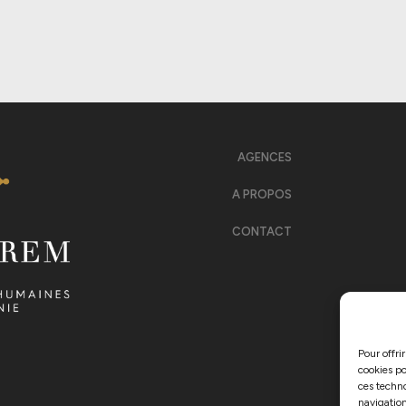
AGENCES
A PROPOS
CONTACT
Pour offri
cookies po
ces techn
navigation