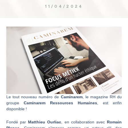
11/04/2024
Le tout nouveau numéro de
Caminarem
, le magazine RH du
groupe
Caminarem Ressources Humaines
, est enfin
disponible !
Fondé par
Matthieu Ourliac
, en collaboration avec
Romain
Planes
, Caminarem s’impose comme un acteur clé des